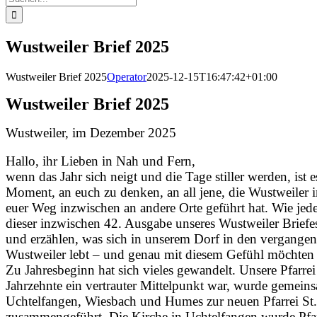
nach:
Wustweiler Brief 2025
Wustweiler Brief 2025
Operator
2025-12-15T16:47:42+01:00
Wustweiler Brief 2025
Wustweiler, im Dezember 2025
Hallo, ihr Lieben in Nah und Fern,
wenn das Jahr sich neigt und die Tage stiller werden, ist 
Moment, an euch zu denken, an all jene, die Wustweiler
euer Weg inzwischen an andere Orte geführt hat. Wie jed
dieser inzwischen 42. Ausgabe unseres Wustweiler Briefe
und erzählen, was sich in unserem Dorf in den vergange
Wustweiler lebt – und genau mit diesem Gefühl möchten
Zu Jahresbeginn hat sich vieles gewandelt. Unsere Pfarrei
Jahrzehnte ein vertrauter Mittelpunkt war, wurde gemeins
Uchtelfangen, Wiesbach und Humes zur neuen Pfarrei St
zusammengeführt. Die Kirche in Uchtelfangen wurde Pfarr