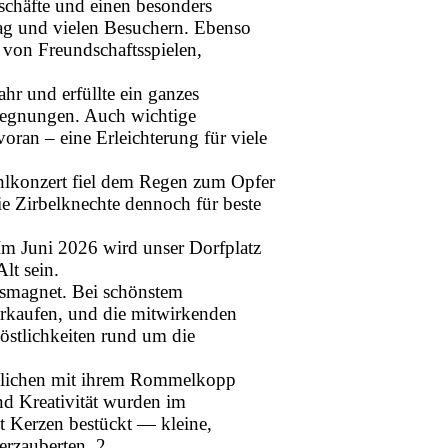
schäfte und einen besonders
g und vielen Besuchern. Ebenso
t von Freundschaftsspielen,
ahr und erfüllte ein ganzes
gegnungen. Auch wichtige
oran – eine Erleichterung für viele
hlkonzert fiel dem Regen zum Opfer
ie Zirbelknechte dennoch für beste
 Im Juni 2026 wird unser Dorfplatz
lt sein.
msmagnet. Bei schönstem
verkaufen, und die mitwirkenden
östlichkeiten rund um die
dlichen mit ihrem Rommelkopp­
und Kreativität wurden im
t Kerzen bestückt — kleine,
erzauberten.
2