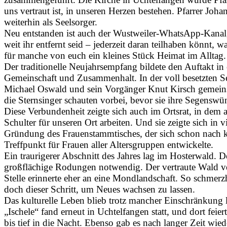
uns vertraut ist, in unseren Herzen bestehen. Pfarrer Joha
weiterhin als Seelsorger.
Neu entstanden ist auch der Wustweiler-WhatsApp-Kanal, 
weit ihr entfernt seid – jederzeit daran teilhaben könnt, was
für manche von euch ein kleines Stück Heimat im Alltag.
Der traditionelle Neujahrsempfang bildete den Auftakt in 
Gemeinschaft und Zusammenhalt. In der voll besetzten Se
Michael Oswald und sein Vorgänger Knut Kirsch gemein
die Sternsinger schauten vorbei, bevor sie ihre Segenswü
Diese Verbundenheit zeigte sich auch im Ortsrat, in dem al
Schulter für unseren Ort arbeiten. Und sie zeigte sich in
Gründung des Frauenstammtisches, der sich schon nach k
Treffpunkt für Frauen aller Altersgruppen entwickelte.
Ein traurigerer Abschnitt des Jahres lag im Hosterwald. 
großflächige Rodungen notwendig. Der vertraute Wald ve
Stelle erinnerte eher an eine Mondlandschaft. So schmerz
doch dieser Schritt, um Neues wachsen zu lassen.
Das kulturelle Leben blieb trotz mancher Einschränkung
„Ischele“ fand erneut in Uchtelfangen statt, und dort feie
bis tief in die Nacht. Ebenso gab es nach langer Zeit wi