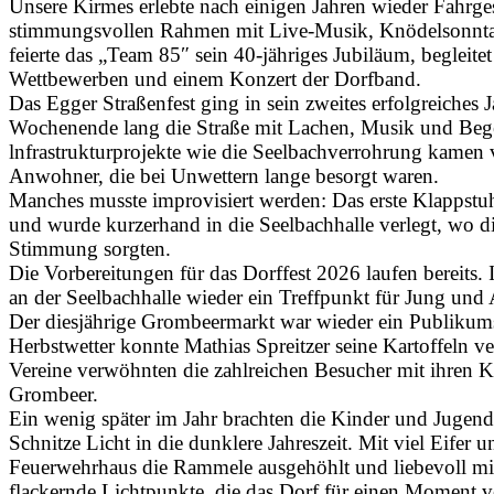
Unsere Kirmes erlebte nach einigen Jahren wieder Fahrge
stimmungsvollen Rahmen mit Live-Musik, Knödelsonnta
feierte das „Team 85″ sein 40-jähriges Jubiläum, begleite
Wettbewerben und einem Konzert der Dorfband.
Das Egger Straßenfest ging in sein zweites erfolgreiches J
Wochenende lang die Straße mit Lachen, Musik und Be
lnfrastrukturprojekte wie die Seelbachverrohrung kamen v
Anwohner, die bei Unwettern lange besorgt waren.
Manches musste improvisiert werden: Das erste Klappstu
und wurde kurzerhand in die Seelbachhalle verlegt, wo d
Stimmung sorgten.
Die Vorbereitungen für das Dorffest 2026 laufen bereits.
an der Seelbachhalle wieder ein Treffpunkt für Jung und A
Der diesjährige Grombeermarkt war wieder ein Publiku
Herbstwetter konnte Mathias Spreitzer seine Kartoffeln 
Vereine verwöhnten die zahlreichen Besucher mit ihren K
Grombeer.
Ein wenig später im Jahr brachten die Kinder und Jugen
Schnitze Licht in die dunklere Jahreszeit. Mit viel Eifer 
Feuerwehrhaus die Rammele ausgehöhlt und liebevoll mi
flackernde Lichtpunkte, die das Dorf für einen Moment v