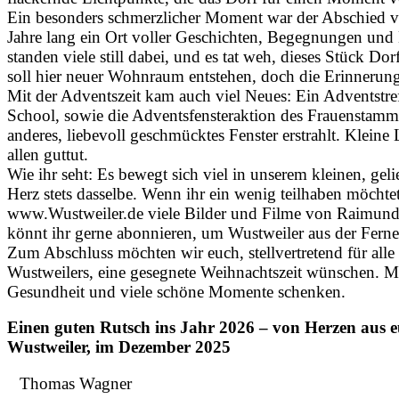
Ein besonders schmerzlicher Moment war der Abschied 
Jahre lang ein Ort voller Geschichten, Begegnungen und
standen viele still dabei, und es tat weh, dieses Stück Do
soll hier neuer Wohnraum entstehen, doch die Erinnerun
Mit der Adventszeit kam auch viel Neues: Ein Adventstref
School, sowie die Adventsfensteraktion des Frauenstammti
anderes, liebevoll geschmücktes Fenster erstrahlt. Kleine L
allen guttut.
Wie ihr seht: Es bewegt sich viel in unserem kleinen, gel
Herz stets dasselbe. Wenn ihr ein wenig teilhaben möchtet
www.Wustweiler.de viele Bilder und Filme von Raimun
könnt ihr gerne abonnieren, um Wustweiler aus der Ferne 
Zum Abschluss möchten wir euch, stellvertretend für all
Wustweilers, eine gesegnete Weihnachtszeit wünschen. M
Gesundheit und viele schöne Momente schenken.
Einen guten Rutsch ins Jahr 2026 – von Herzen aus e
Wustweiler, im Dezember 2025
Thomas Wagner