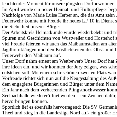
leuchtender Moment für unsere jüngsten Dorfbewohner.
Im April wurde ein neuer Heimat- und Kulturpfleger beg
Nachfolge von Marie Luise Herber an, die das Amt zehn J
Feuerwehr konnte mit Freude ihr neues LF 10 in Dienst st
die Sicherheit unserer Bürger.
Der Arbeitskreis Heimatkunde wurde wiederbelebt und tri
Spuren und Geschichten von Wustweiler und Hosterhof z
viel Freude feierten wir auch das Maibaumstellen am alte
Jagdhornklängen und den Köstlichkeiten des Obst- und Ga
Feuerwehr den Maibaum auf.
Unser Dorf nahm erneut am Wettbewerb Unser Dorf hat Zu
ihre Ideen ein, und wir konnten der Jury zeigen, was sc
entstehen soll. Mit einem sehr schönen zweiten Platz war
Vorfreude richtet sich nun auf die Neugestaltung des Auß
dem engagierte Bürgerinnen und Bürger unter dem Namen
Ein Jahr nach dem verheerenden Pfingsthochwasser konn
Seelbachhalle wiedereröffnet werden – ein Zeichen dafür
hervorbringen können.
Sportlich lief es ebenfalls hervorragend: Die SV Germania 
Theel und stieg in die Landesliga Nord auf- ein großer Er