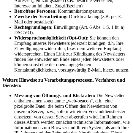
Adressen); Nutzungsdaten (z.B. besuchte Webseiten,
Interesse an Inhalten, Zugriffszeiten).
Betroffene Personen:
Kommunikationspartner.
Zwecke der Verarbeitung:
Direktmarketing (z.B. per E-
Mail oder postalisch).
Rechtsgrundlagen:
Einwilligung (Art. 6 Abs. 1 S. 1 lit. a)
DSGVO).
Widerspruchsmöglichkeit (Opt-Out):
Sie können den
Empfang unseres Newsletters jederzeit kündigen, d.h. Ihre
Einwilligungen widerrufen, bzw. dem weiteren Empfang
widersprechen. Einen Link zur Kündigung des Newsletters
finden Sie entweder am Ende eines jeden Newsletters oder
können sonst eine der oben angegebenen
Kontaktmöglichkeiten, vorzugswürdig E-Mail, hierzu nutzen.
Weitere Hinweise zu Verarbeitungsprozessen, Verfahren und
Diensten:
Messung von Öffnungs- und Klickraten:
Die Newsletter
enthalten einen sogenannte „web-beacon“, d.h., eine
pixelgroße Datei, die beim Öffnen des Newsletters von
unserem Server, bzw., sofern wir einen Versanddienstleister
einsetzen, von dessen Server abgerufen wird. Im Rahmen
dieses Abrufs werden zunächst technische Informationen, wie
Informationen zum Browser und Ihrem System, als auch Ihre
IP-Adresse und der Zeitpunkt des Abrufs, erhoben. Diese