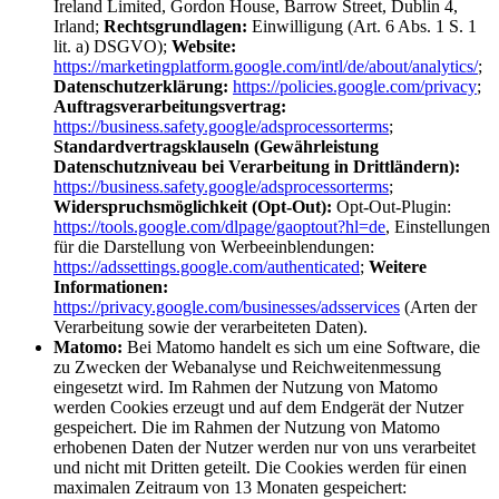
Ireland Limited, Gordon House, Barrow Street, Dublin 4,
Irland;
Rechtsgrundlagen:
Einwilligung (Art. 6 Abs. 1 S. 1
lit. a) DSGVO);
Website:
https://marketingplatform.google.com/intl/de/about/analytics/
;
Datenschutzerklärung:
https://policies.google.com/privacy
;
Auftragsverarbeitungsvertrag:
https://business.safety.google/adsprocessorterms
;
Standardvertragsklauseln (Gewährleistung
Datenschutzniveau bei Verarbeitung in Drittländern):
https://business.safety.google/adsprocessorterms
;
Widerspruchsmöglichkeit (Opt-Out):
Opt-Out-Plugin:
https://tools.google.com/dlpage/gaoptout?hl=de
, Einstellungen
für die Darstellung von Werbeeinblendungen:
https://adssettings.google.com/authenticated
;
Weitere
Informationen:
https://privacy.google.com/businesses/adsservices
(Arten der
Verarbeitung sowie der verarbeiteten Daten).
Matomo:
Bei Matomo handelt es sich um eine Software, die
zu Zwecken der Webanalyse und Reichweitenmessung
eingesetzt wird. Im Rahmen der Nutzung von Matomo
werden Cookies erzeugt und auf dem Endgerät der Nutzer
gespeichert. Die im Rahmen der Nutzung von Matomo
erhobenen Daten der Nutzer werden nur von uns verarbeitet
und nicht mit Dritten geteilt. Die Cookies werden für einen
maximalen Zeitraum von 13 Monaten gespeichert: