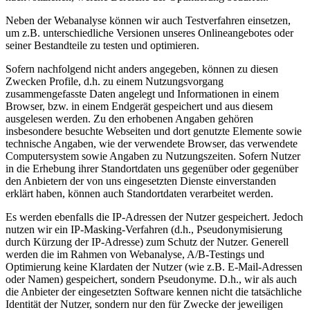
Neben der Webanalyse können wir auch Testverfahren einsetzen,
um z.B. unterschiedliche Versionen unseres Onlineangebotes oder
seiner Bestandteile zu testen und optimieren.
Sofern nachfolgend nicht anders angegeben, können zu diesen
Zwecken Profile, d.h. zu einem Nutzungsvorgang
zusammengefasste Daten angelegt und Informationen in einem
Browser, bzw. in einem Endgerät gespeichert und aus diesem
ausgelesen werden. Zu den erhobenen Angaben gehören
insbesondere besuchte Webseiten und dort genutzte Elemente sowie
technische Angaben, wie der verwendete Browser, das verwendete
Computersystem sowie Angaben zu Nutzungszeiten. Sofern Nutzer
in die Erhebung ihrer Standortdaten uns gegenüber oder gegenüber
den Anbietern der von uns eingesetzten Dienste einverstanden
erklärt haben, können auch Standortdaten verarbeitet werden.
Es werden ebenfalls die IP-Adressen der Nutzer gespeichert. Jedoch
nutzen wir ein IP-Masking-Verfahren (d.h., Pseudonymisierung
durch Kürzung der IP-Adresse) zum Schutz der Nutzer. Generell
werden die im Rahmen von Webanalyse, A/B-Testings und
Optimierung keine Klardaten der Nutzer (wie z.B. E-Mail-Adressen
oder Namen) gespeichert, sondern Pseudonyme. D.h., wir als auch
die Anbieter der eingesetzten Software kennen nicht die tatsächliche
Identität der Nutzer, sondern nur den für Zwecke der jeweiligen