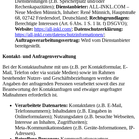
Dienstleistungen (z.B. Speicherplatz und/oder
Rechenkapazitäten);
Dienstanbieter:
ALL-INKL.COM –
Neue Medien Münnich, Inhaber: René Münnich, Hauptstraße
68, 02742 Friedersdorf, Deutschland;
Rechtsgrundlagen:
Berechtigte Interessen (Art. 6 Abs. 1 S. 1 lit. f) DSGVO);
Website:
https://all-inkl.com/
;
Datenschutzerklärung:
https://all-inkl.com/datenschutzinformationen/
;
Auftragsverarbeitungsvertrag:
Wird vom Dienstanbieter
bereitgestellt.
Kontakt- und Anfragenverwaltung
Bei der Kontaktaufnahme mit uns (z.B. per Kontaktformular, E-
Mail, Telefon oder via soziale Medien) sowie im Rahmen
bestehender Nutzer- und Geschäftsbeziehungen werden die
Angaben der anfragenden Personen verarbeitet soweit dies zur
Beantwortung der Kontaktanfragen und etwaiger angefragter
Maßnahmen erforderlich ist.
Verarbeitete Datenarten:
Kontaktdaten (z.B. E-Mail,
Telefonnummern); Inhaltsdaten (z.B. Eingaben in
Onlineformularen); Nutzungsdaten (z.B. besuchte Webseiten,
Interesse an Inhalten, Zugriffszeiten);
Meta-/Kommunikationsdaten (z.B. Geräte-Informationen, IP-
Adressen).
Betroffene Personen:
Kommunikationspartner.