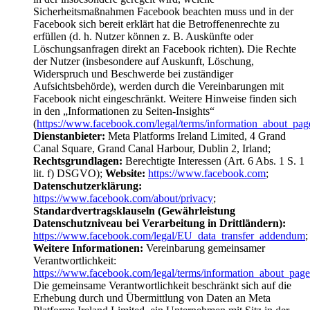
Sicherheitsmaßnahmen Facebook beachten muss und in der
Facebook sich bereit erklärt hat die Betroffenenrechte zu
erfüllen (d. h. Nutzer können z. B. Auskünfte oder
Löschungsanfragen direkt an Facebook richten). Die Rechte
der Nutzer (insbesondere auf Auskunft, Löschung,
Widerspruch und Beschwerde bei zuständiger
Aufsichtsbehörde), werden durch die Vereinbarungen mit
Facebook nicht eingeschränkt. Weitere Hinweise finden sich
in den „Informationen zu Seiten-Insights“
(
https://www.facebook.com/legal/terms/information_about_pag
Dienstanbieter:
Meta Platforms Ireland Limited, 4 Grand
Canal Square, Grand Canal Harbour, Dublin 2, Irland;
Rechtsgrundlagen:
Berechtigte Interessen (Art. 6 Abs. 1 S. 1
lit. f) DSGVO);
Website:
https://www.facebook.com
;
Datenschutzerklärung:
https://www.facebook.com/about/privacy
;
Standardvertragsklauseln (Gewährleistung
Datenschutzniveau bei Verarbeitung in Drittländern):
https://www.facebook.com/legal/EU_data_transfer_addendum
;
Weitere Informationen:
Vereinbarung gemeinsamer
Verantwortlichkeit:
https://www.facebook.com/legal/terms/information_about_page
Die gemeinsame Verantwortlichkeit beschränkt sich auf die
Erhebung durch und Übermittlung von Daten an Meta