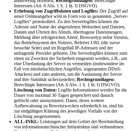
anderweitig beziehen;
Rechtsgrundlagen:
Berechtigte
Interessen (Art. 6 Abs. 1 S. 1 lit. f) DSGVO).
Erhebung von Zugriffsdaten und Logfiles:
Der Zugriff auf
unser Onlineangebot wird in Form von so genannten „Server-
Logfiles“ protokolliert. Zu den Serverlogfiles können die
Adresse und Name der abgerufenen Webseiten und Dateien,
Datum und Uhrzeit des Abrufs, übertragene Datenmengen,
Meldung über erfolgreichen Abruf, Browsertyp nebst Version,
das Betriebssystem des Nutzers, Referrer URL (die zuvor
besuchte Seite) und im Regelfall IP-Adressen und der
anfragende Provider gehören. Die Serverlogfiles können zum
einen zu Zwecken der Sicherheit eingesetzt werden, z.B., um
eine Überlastung der Server zu vermeiden (insbesondere im
Fall von missbräuchlichen Angriffen, sogenannten DDoS-
Attacken) und zum anderen, um die Auslastung der Server
und ihre Stabilität sicherzustellen;
Rechtsgrundlagen:
Berechtigte Interessen (Art. 6 Abs. 1 S. 1 lit. f) DSGVO);
Löschung von Daten:
Logfile-Informationen werden für die
Dauer von maximal 30 Tagen gespeichert und danach
gelöscht oder anonymisiert. Daten, deren weitere
Aufbewahrung zu Beweiszwecken erforderlich ist, sind bis
zur endgültigen Klärung des jeweiligen Vorfalls von der
Löschung ausgenommen.
ALL-INKL:
Leistungen auf dem Gebiet der Bereitstellung
von informationstechnischer Infrastruktur und verbundenen